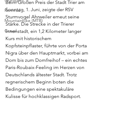
Highlights
Beim Großen Preis der Stadt Trier am 
Sonntag, 1. Juni, zeigte der RSV 
Rennrad
Sturmvogel Ahrweiler erneut seine 
Mountainbike (MTB)
Stärke. Die Strecke in der Trierer 
Gravel
Innenstadt, ein 1,2 Kilometer langer 
Kurs mit historischem 
Kopfsteinpflaster, führte von der Porta 
Nigra über den Hauptmarkt, vorbei am 
Dom bis zum Domfreihof – ein echtes 
Paris-Roubaix-Feeling im Herzen von 
Deutschlands ältester Stadt. Trotz 
regnerischem Beginn boten die 
Bedingungen eine spektakuläre 
Kulisse für hochklassigen Radsport.