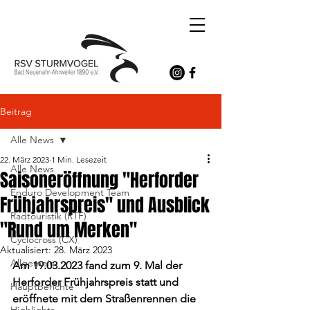
Beitrag
Alle News
22. März 2023
1 Min. Lesezeit
Alle News
Saisoneröffnung "Herforder
Enduro Development Team
Frühjahrspreis" und Ausblick
Radtouristik (RTF)
"Rund um Merken"
Cyclocross (CX)
Aktualisiert:
28. März 2023
Allgemein
Am 19.03.2023 fand zum 9. Mal der 
Herforder Frühjahrspreis statt und 
Hauptberichte
eröffnete mit dem Straßenrennen die 