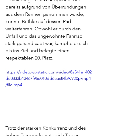
bereits aufgrund von Überrundungen 
aus dem Rennen genommen wurde, 
konnte Bethke auf dessen Rad 
weiterfahren. Obwohl er durch den 
Unfall und das ungewohnte Fahrrad 
stark gehandicapt war, kämpfte er sich 
bis ins Ziel und belegte einen 
respektablen 20. Platz.
https://video.wixstatic.com/video/8a541e_402
de0833b13467f96e010dd6eac84b9/720p/mp4
/file.mp4
Trotz der starken Konkurrenz und des 
hohen Tempos konnte sich Tobias 