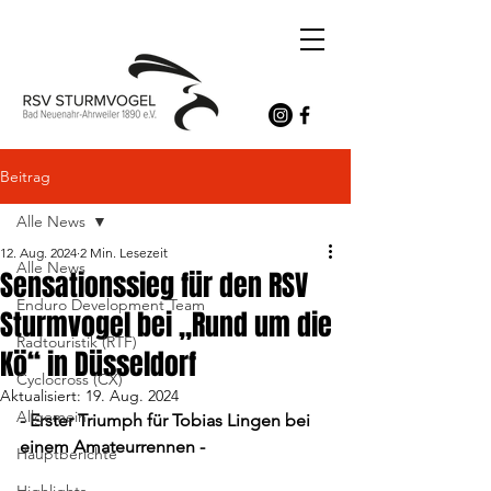
Beitrag
Alle News
12. Aug. 2024
2 Min. Lesezeit
Alle News
Sensationssieg für den RSV
Enduro Development Team
Sturmvogel bei „Rund um die
Radtouristik (RTF)
Kö“ in Düsseldorf
Cyclocross (CX)
Aktualisiert:
19. Aug. 2024
Allgemein
- Erster Triumph für Tobias Lingen bei 
einem Amateurrennen -
Hauptberichte