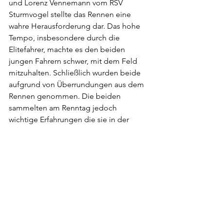
und Lorenz Vennemann vom RSV 
Sturmvogel stellte das Rennen eine 
wahre Herausforderung dar. Das hohe 
Tempo, insbesondere durch die 
Elitefahrer, machte es den beiden 
jungen Fahrern schwer, mit dem Feld 
mitzuhalten. Schließlich wurden beide 
aufgrund von Überrundungen aus dem 
Rennen genommen. Die beiden 
sammelten am Renntag jedoch 
wichtige Erfahrungen die sie in der 
Zukunft weiterbringen werden.
Tobias Lingen hat mit seinem ersten 
Sieg bei einem Amateurrennen ein 
deutliches Zeichen gesetzt. Mit dieser 
Leistung kann er sich nun berechtigte 
Hoffnungen machen, im nächsten Jahr 
in der Elite-Klasse zu starten.