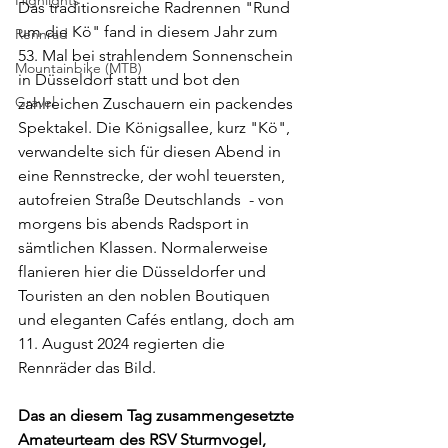
Highlights
Das traditionsreiche Radrennen "Rund 
um die Kö" fand in diesem Jahr zum 
Rennrad
53. Mal bei strahlendem Sonnenschein 
Mountainbike (MTB)
in Düsseldorf statt und bot den 
Gravel
zahlreichen Zuschauern ein packendes 
Spektakel. Die Königsallee, kurz "Kö", 
verwandelte sich für diesen Abend in 
eine Rennstrecke, der wohl teuersten, 
autofreien Straße Deutschlands  - von 
morgens bis abends Radsport in 
sämtlichen Klassen. Normalerweise 
flanieren hier die Düsseldorfer und 
Touristen an den noblen Boutiquen 
und eleganten Cafés entlang, doch am 
11. August 2024 regierten die 
Rennräder das Bild.
Das an diesem Tag zusammengesetzte 
Amateurteam des RSV Sturmvogel, 