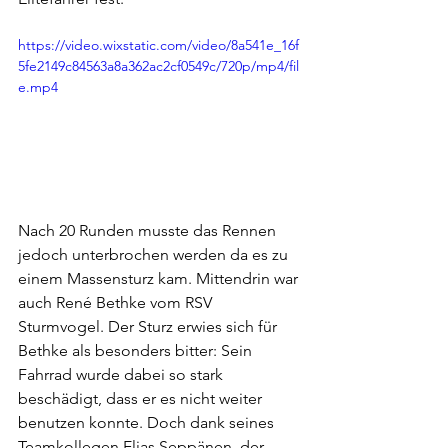
https://video.wixstatic.com/video/8a541e_16f
5fe2149c84563a8a362ac2cf0549c/720p/mp4/fil
e.mp4
Nach 20 Runden musste das Rennen 
jedoch unterbrochen werden da es zu 
einem Massensturz kam. Mittendrin war 
auch René Bethke vom RSV 
Sturmvogel. Der Sturz erwies sich für 
Bethke als besonders bitter: Sein 
Fahrrad wurde dabei so stark 
beschädigt, dass er es nicht weiter 
benutzen konnte. Doch dank seines 
Teamkollegen Elias Seppänen, der 