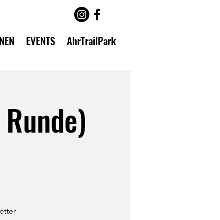
INEN
EVENTS
AhrTrailPark
e Runde)
etter