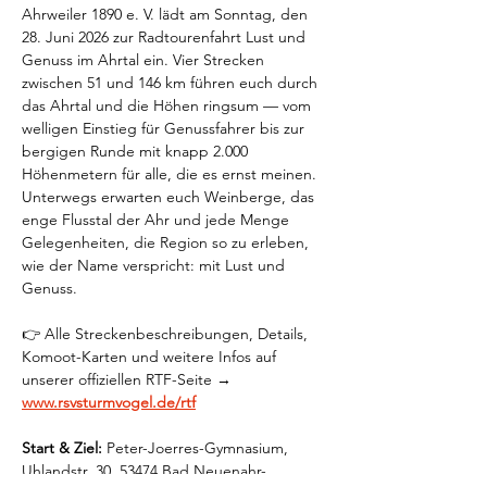
Ahrweiler 1890 e. V. lädt am Sonntag, den 
28. Juni 2026 zur Radtourenfahrt Lust und 
Genuss im Ahrtal ein. Vier Strecken 
zwischen 51 und 146 km führen euch durch 
das Ahrtal und die Höhen ringsum — vom 
welligen Einstieg für Genussfahrer bis zur 
bergigen Runde mit knapp 2.000 
Höhenmetern für alle, die es ernst meinen. 
Unterwegs erwarten euch Weinberge, das 
enge Flusstal der Ahr und jede Menge 
Gelegenheiten, die Region so zu erleben, 
wie der Name verspricht: mit Lust und 
Genuss.
👉 Alle Streckenbeschreibungen, Details, 
Komoot-Karten und weitere Infos auf 
unserer offiziellen RTF-Seite →  
www.rsvsturmvogel.de/rtf
Start & Ziel:
 Peter-Joerres-Gymnasium, 
Uhlandstr. 30, 53474 Bad Neuenahr-