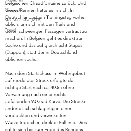
Highlights
belgischen Chaudfontaine zurück. Und 
Rennrad
dieses Rennen hatte es in sich. In 
Deutschland ist ein Trainingstag vorher 
Mountainbike (MTB)
üblich, um sich mit den Trails und 
Gravel
deren schwierigen Passagen vertraut zu 
machen. In Belgien geht es direkt zur 
Sache und das auf gleich acht Stages 
(Etappen), statt der in Deutschland 
üblichen sechs.
Nach dem Startschuss im Wohngebiet 
auf moderater Streck erfolgte der 
richtige Start nach ca. 400m ohne 
Vorwarnung nach einer rechts 
abfallenden 90 Grad Kurve. Die Strecke 
änderte sich schlagartig in einen 
verblockten und verwinkelten 
Wurzelteppich in direkter Falllinie. Dies 
sollte sich bis zum Ende des Rennens 