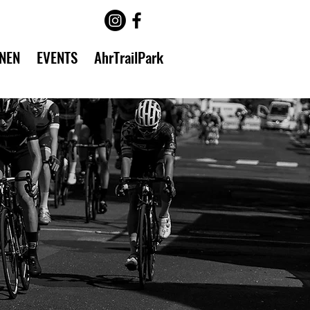
INEN
EVENTS
AhrTrailPark