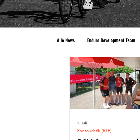
Alle News
Enduro Development Team
Rennrad
Mountainbike (MTB)
1. Juli
Radtouristik (RTF)