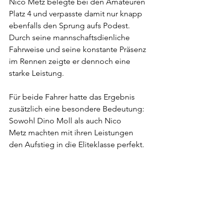
Nico Metz belegte bei den Amateuren 
Platz 4 und verpasste damit nur knapp 
ebenfalls den Sprung aufs Podest. 
Durch seine mannschaftsdienliche 
Fahrweise und seine konstante Präsenz 
im Rennen zeigte er dennoch eine 
starke Leistung.
Für beide Fahrer hatte das Ergebnis 
zusätzlich eine besondere Bedeutung: 
Sowohl Dino Moll als auch Nico 
Metz machten mit ihren Leistungen 
den Aufstieg in die Eliteklasse perfekt.
Für den RSV Sturmvogel war es damit 
erneut ein erfolgreicher Renntag – mit 
einer starken Teamleistung und gleich 
zwei weiteren Fahrern, die künftig eine 
Klasse höher unterwegs sein werden.