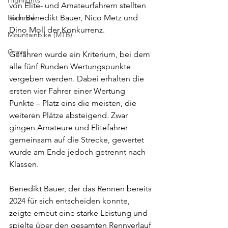
Highlights
von Elite- und Amateurfahrern stellten 
Rennrad
sich Benedikt Bauer, Nico Metz und 
Dino Moll der Konkurrenz.
Mountainbike (MTB)
Gravel
Gefahren wurde ein Kriterium, bei dem 
alle fünf Runden Wertungspunkte 
vergeben werden. Dabei erhalten die 
ersten vier Fahrer einer Wertung 
Punkte – Platz eins die meisten, die 
weiteren Plätze absteigend. Zwar 
gingen Amateure und Elitefahrer 
gemeinsam auf die Strecke, gewertet 
wurde am Ende jedoch getrennt nach 
Klassen.
Benedikt Bauer, der das Rennen bereits 
2024 für sich entscheiden konnte, 
zeigte erneut eine starke Leistung und 
spielte über den gesamten Rennverlauf 