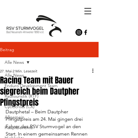
Beitrag
Alle News
27. Mai
2 Min. Lesezeit
Alle News
Racing Team mit Bauer
Enduro Development Team
siegreich beim Dautpher
Radtouristik (RTF)
Pfingstpreis
Cyclocross (CX)
Dautphetal – Beim Dautpher 
Allgemein
Pfingstpreis am 24. Mai gingen drei 
Fahrer des RSV Sturmvogel an den 
Hauptberichte
Start. In einem gemeinsamen Rennen 