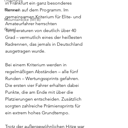
Highlights
in Frankfurt ein ganz besonderes 
Rennrad
Rennen auf dem Programm. Im 
gemeinsamen Kriterium für Elite- und 
Mountainbike (MTB)
Amateurfahrer herrschten 
Gravel
Temperaturen von deutlich über 40 
Grad – vermutlich eines der heißesten 
Radrennen, das jemals in Deutschland 
ausgetragen wurde.
Bei einem Kriterium werden in 
regelmäßigen Abständen – alle fünf 
Runden – Wertungssprints gefahren. 
Die ersten vier Fahrer erhalten dabei 
Punkte, die am Ende mit über die 
Platzierungen entscheiden. Zusätzlich 
sorgten zahlreiche Prämiensprints für 
ein extrem hohes Grundtempo.
Trotz der außergewöhnlichen Hitze war 