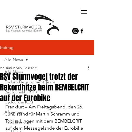
Beitrag
Alle News
29. Juni
2 Min. Lesezeit
Alle News
RSV Sturmvogel trotzt der
Enduro Development Team
Rekordhitze beim BEMBELCRIT
Radtouristik (RTF)
auf der Eurobike
Cyclocross (CX)
Frankfurt – Am Freitagabend, den 26. 
Allgemein
Juni, stand für Martin Schramm und 
Tobias Lingen mit dem BEMBELCRIT 
Hauptberichte
auf dem Messegelände der Eurobike 