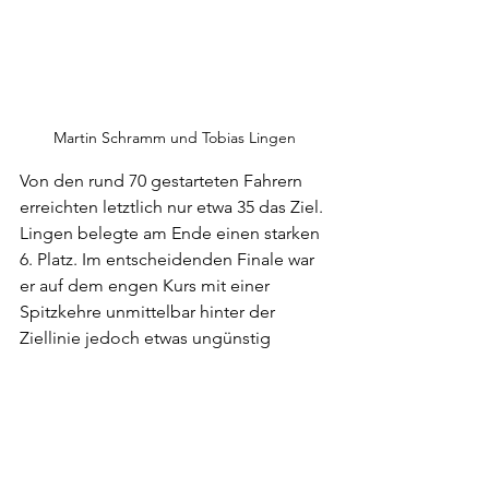
Martin Schramm und Tobias Lingen
Von den rund 70 gestarteten Fahrern 
erreichten letztlich nur etwa 35 das Ziel. 
Lingen belegte am Ende einen starken 
6. Platz. Im entscheidenden Finale war 
er auf dem engen Kurs mit einer 
Spitzkehre unmittelbar hinter der 
Ziellinie jedoch etwas ungünstig 
positioniert, sodass ein noch besseres 
Ergebnis nicht mehr möglich war. 
Schramm brachte das Rennen 
ebenfalls erfolgreich zu Ende und 
bestätigte einmal mehr seine positive 