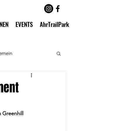
INEN
EVENTS
AhrTrailPark
gemein
ment
Greenhill 