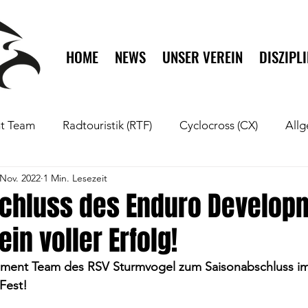
HOME
NEWS
UNSER VEREIN
DISZIPL
t Team
Radtouristik (RTF)
Cyclocross (CX)
All
 Nov. 2022
1 Min. Lesezeit
Rennrad
Mountainbike (MTB)
Gravel
chluss des Enduro Develop
in voller Erfolg!
ment Team des RSV Sturmvogel zum Saisonabschluss im 
 Fest!