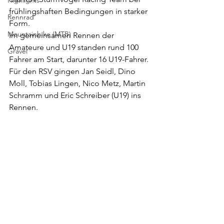
Highlights
frühlingshaften Bedingungen in starker 
Rennrad
Form.
Mountainbike (MTB)
Im gemeinsamen Rennen der 
Amateure und U19 standen rund 100 
Gravel
Fahrer am Start, darunter 16 U19-Fahrer. 
Für den RSV gingen Jan Seidl, Dino 
Moll, Tobias Lingen, Nico Metz, Martin 
Schramm und Eric Schreiber (U19) ins 
Rennen.