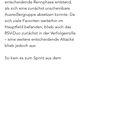
entscheidende Rennphase entstand, 
als sich eine zunächst unscheinbare 
Ausreißergruppe absetzen konnte. Da 
sich viele Favoriten weiterhin im 
Hauptfeld befanden, blieb auch das 
RSV-Duo zunächst in der Verfolgerrolle 
– eine weitere entscheidende Attacke 
blieb jedoch aus.
So kam es zum Sprint aus dem 
Hauptfeld. Benedikt Bauer 
positionierte sich gut und versuchte, 
das Finale gemeinsam mit René 
Bethke zu gestalten. Bethke hatte 
jedoch bereits zuvor mit einem 
schleichenden Plattfuß zu kämpfen, 
der insbesondere in den Kurven für 
instabiles Fahrverhalten sorgte.
Am Ende erreichte Benedikt Bauer 