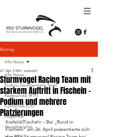
Beitrag
Alle News
27. Apr.
2 Min. Lesezeit
Alle News
Sturmvogel Racing Team mit
Enduro Development Team
starkem Auftritt in Fischeln –
Radtouristik (RTF)
Podium und mehrere
Cyclocross (CX)
Platzierungen
Allgemein
Krefeld/Fischeln – Bei „Rund in 
Hauptberichte
Fischeln“ am 26. April präsentierte sich 
das RSV Sturmvogel Racing Team bei 