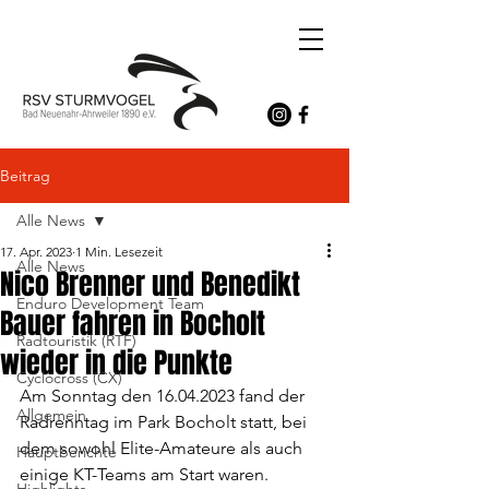
Beitrag
Alle News
17. Apr. 2023
1 Min. Lesezeit
Alle News
Nico Brenner und Benedikt
Enduro Development Team
Bauer fahren in Bocholt
Radtouristik (RTF)
wieder in die Punkte
Cyclocross (CX)
Am Sonntag den 16.04.2023 fand der 
Allgemein
Radrenntag im Park Bocholt statt, bei 
dem sowohl Elite-Amateure als auch 
Hauptberichte
einige KT-Teams am Start waren. 