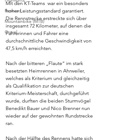
Highlights
Mit den KT-Teams  war ein besonders 
Rennrad
hoher Leistungsstandard garantiert.
Die Rennstrecke erstreckte sich über 
Mountainbike (MTB)
insgesamt 72 Kilometer, auf denen die 
Gravel
Fahrerinnen und Fahrer eine 
durchschnittliche Geschwindigkeit von 
47,5 km/h erreichten.
Nach der bitteren „Flaute“ im stark 
besetzten Heimrennen in Ahrweiler, 
welches als Kriterium und gleichzeitig 
als Qualifikation zur deutschen 
Kriterium-Meisterschaft, durchgeführt 
wurde, durften die beiden Sturmvögel 
Benedikt Bauer und Nico Brenner nun 
wieder auf der gewohnten Rundstrecke 
ran.
Nach der Hälfte des Rennens hatte sich 